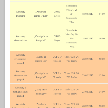
Stromiecka
Wola 34, 26-
Warsztaty
„Para buch,
OROB
804
18.02.2017
14:00
kulinarne
garnki w ruch”
Grójec
Stromiecka
Wola
Stromiecka
Wola 34, 26-
Warsztaty
„Całe życie na
OROB
804
18.02.2017
16:00
ekonomiczne
kredycie?”
Grójec
Stromiecka
Wola
Warsztaty
„Wiem, że
GOPS w
Tczów 124, 26-
żywieniowe-
23.02.2017
10:00
zdrowo jem”
Tczowie
706 Tczów
grupa I
Warsztaty
„Całe życie na
GOPS w
Tczów 124, 26-
ekonomiczne-
23.02.2017
12:00
kredycie?”
Tczowie
706 Tczów
grupa I
Warsztaty o
„Czary mary,
GOPS w
Tczów 124, 26-
niemarnowaniu-
23.02.2017
14:00
pełne gary”
Tczowie
706 Tczów
grupa I
Warsztaty
„Para buch,
GOPS w
Tczów 124, 26-
23.02.2017
16:00