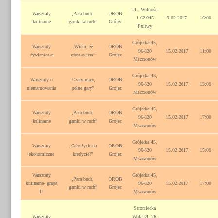
UL. Wolności
Warsztaty
„Para buch,
OROB
1 62-045
9.02.2017
16:00
kulinarne
garnki w ruch”
Grójec
Pniewy
Grójecka 45,
Warsztaty
„Wiem, że
OROB
96-320
15.02.2017
11:00
żywieniowe
zdrowo jem”
Grójec
Mszczonów
Grójecka 45,
Warsztaty o
„Czary mary,
OROB
96-320
15.02.2017
13:00
niemarnowaniu
pełne gary”
Grójec
Mszczonów
Grójecka 45,
Warsztaty
„Para buch,
OROB
96-320
15.02.2017
17:00
kulinarne
garnki w ruch”
Grójec
Mszczonów
Grójecka 45,
Warsztaty
„Całe życie na
OROB
96-320
15.02.2017
15:00
ekonomiczne
kredycie?”
Grójec
Mszczonów
Warsztaty
Grójecka 45,
„Para buch,
OROB
kulinarne- grupa
96-320
15.02.2017
17:00
garnki w ruch”
Grójec
II
Mszczonów
Stromiecka
Warsztaty
Wola 34, 26-