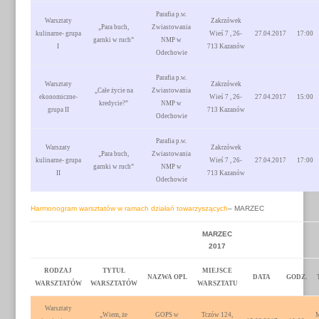
Parafia p.w.
Warsztaty
Zakrzówek
„Para buch,
Zwiastowania
kulinarne- grupa
Wieś 7 , 26-
27.04.2017
17:00
garnki w ruch”
NMP w
I
713 Kazanów
Odechowie
Parafia p.w.
Warsztaty
Zakrzówek
„Całe życie na
Zwiastowania
ekonomiczne-
Wieś 7 , 26-
27.04.2017
15:00
kredycie?”
NMP w
grupa II
713 Kazanów
Odechowie
Parafia p.w.
Warszaty
Zakrzówek
„Para buch,
Zwiastowania
kulinarne- grupa
Wieś 7 , 26-
27.04.2017
17:00
garnki w ruch”
NMP w
II
713 Kazanów
Odechowie
Harmonogram warsztatów w ramach działań towarzyszących
– MARZEC
MARZEC
2017
RODZAJ
TYTUŁ
MIEJSCE
NAZWA OPL
DATA
GODZ.
WARSZTATÓW
WARSZTATÓW
WARSZTATU
Warsztaty
„Wiem, że
GOPS w
Tczów 124,
M