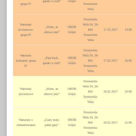
garnki w ruch”
Grójec
grupa IV
Stromiecka
Wola
Stromiecka
Warsztaty
Wola 34, 26-
„Wiem, że
OROB
żywieniowe-
804
17.02.2017
14:00
zdrowo jem”
Grójec
grupa IV
Stromiecka
Wola
Stromiecka
Warsztaty
Wola 34, 26-
„Para buch,
OROB
kulinarne- grupa
804
17.02.2017
16:00
garnki w ruch”
Grójec
IV
Stromiecka
Wola
Stromiecka
Wola 34, 26-
Warsztaty
„Wiem, że
OROB
804
18.02.2017
10:00
żywieniowe
zdrowo jem”
Grójec
Stromiecka
Wola
Stromiecka
Wola 34, 26-
Warsztaty o
„Czary mary,
OROB
804
18.02.2017
12:00
niemarnowaniu
pełne gary”
Grójec
Stromiecka
Wola