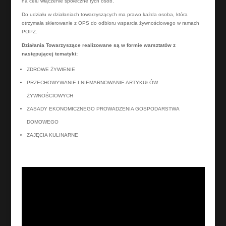
na celu włączenie społeczne tych osób.
Do udziału w działaniach towarzyszących ma prawo każda osoba, która
otrzymała skierowanie z OPS do odbioru wsparcia żywnościowego w ramach
POPŻ.
Działania Towarzyszące realizowane są w formie warsztatów z
następującej tematyki:
ZDROWE ŻYWIENIE
PRZECHOWYWANIE I NIEMARNOWANIE ARTYKUŁÓW
ŻYWNOŚCIOWYCH
ZASADY EKONOMICZNEGO PROWADZENIA GOSPODARSTWA
DOMOWEGO
ZAJĘCIA KULINARNE