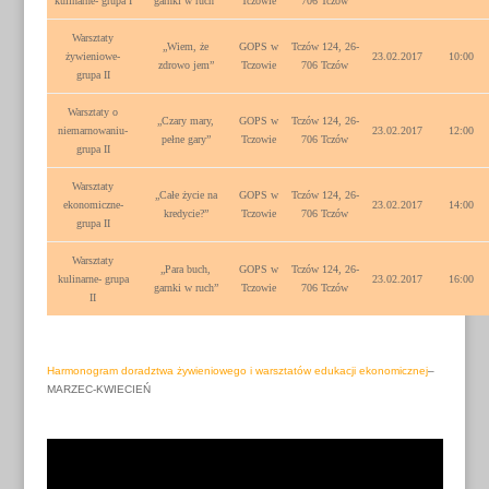
kulinarne- grupa I
garnki w ruch”
Tczowie
706 Tczów
Warsztaty
„Wiem, że
GOPS w
Tczów 124, 26-
żywieniowe-
23.02.2017
10:00
zdrowo jem”
Tczowie
706 Tczów
grupa II
Warsztaty o
„Czary mary,
GOPS w
Tczów 124, 26-
niemarnowaniu-
23.02.2017
12:00
pełne gary”
Tczowie
706 Tczów
grupa II
Warsztaty
„Całe życie na
GOPS w
Tczów 124, 26-
ekonomiczne-
23.02.2017
14:00
kredycie?”
Tczowie
706 Tczów
grupa II
Warsztaty
„Para buch,
GOPS w
Tczów 124, 26-
kulinarne- grupa
23.02.2017
16:00
garnki w ruch”
Tczowie
706 Tczów
II
Harmonogram doradztwa żywieniowego i warsztatów edukacji ekonomicznej
–
MARZEC-KWIECIEŃ