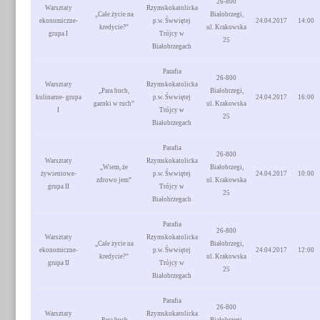
26-800
Warsztaty
Rzymskokatolicka
„Całe życie na
Białobrzegi,
ekonomiczne-
p.w. Śwwiętej
24.04.2017
14:00
kredycie?”
ul. Krakowska
grupa I
Trójcy w
25
Białobrzegach
Parafia
26-800
Warsztaty
Rzymskokatolicka
„Para buch,
Białobrzegi,
kulinarne- grupa
p.w. Śwwiętej
24.04.2017
16:00
garnki w ruch”
ul. Krakowska
I
Trójcy w
25
Białobrzegach
Parafia
26-800
Warsztaty
Rzymskokatolicka
„Wiem, że
Białobrzegi,
żywieniowe-
p.w. Śwwiętej
24.04.2017
10:00
zdrowo jem”
ul. Krakowska
grupa II
Trójcy w
25
Białobrzegach
Parafia
26-800
Warsztaty
Rzymskokatolicka
„Całe życie na
Białobrzegi,
ekonomiczne-
p.w. Śwwiętej
24.04.2017
12:00
kredycie?”
ul. Krakowska
grupa II
Trójcy w
25
Białobrzegach
Parafia
26-800
Warsztaty
Rzymskokatolicka