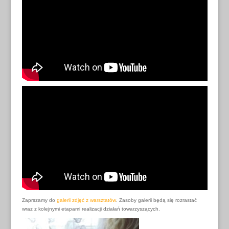
Zaprszamy do
galerii zdjęć z warsztatów
. Zasoby galerii będą się rozrastać
wraz z kolejnymi etapami realizacji działań towarzyszących.