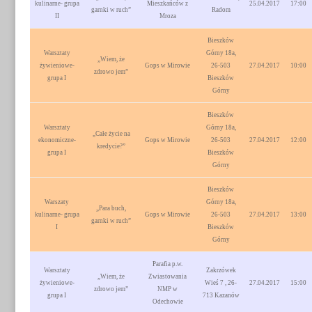
kulinarne- grupa
Mieszkańców z
25.04.2017
17:00
garnki w ruch”
Radom
II
Mroza
Bieszków
Warsztaty
Górny 18a,
„Wiem, że
żywieniowe-
Gops w Mirowie
26-503
27.04.2017
10:00
zdrowo jem”
grupa I
Bieszków
Górny
Bieszków
Warsztaty
Górny 18a,
„Całe życie na
ekonomiczne-
Gops w Mirowie
26-503
27.04.2017
12:00
kredycie?”
grupa I
Bieszków
Górny
Bieszków
Warszaty
Górny 18a,
„Para buch,
kulinarne- grupa
Gops w Mirowie
26-503
27.04.2017
13:00
garnki w ruch”
I
Bieszków
Górny
Parafia p.w.
Warsztaty
Zakrzówek
„Wiem, że
Zwiastowania
żywieniowe-
Wieś 7 , 26-
27.04.2017
15:00
zdrowo jem”
NMP w
grupa I
713 Kazanów
Odechowie