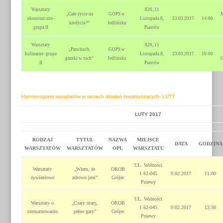
Warsztaty
820, 11
„Całe życie na
GOPS w
M
ekonomiczne-
Listopada 8,
23.03.2017
14:00
kredycie?”
Jedlińsku
grupa II
Piastów
Warsztaty
820, 11
„Para buch,
GOPS w
kulinarne- grupa
Listopada 8,
23.03.2017
16:00
garnki w ruch”
Jedlińsku
C
II
Piastów
Harmonogram warsztatów w ramach działań towarzyszących- LUTY
LUTY 2017
RODZAJ
TYTUŁ
NAZWA
MIEJSCE
DATA
GODZINA
WARSZTATÓW
WARSZTATÓW
OPL
WARSZTATU
UL. Wolności
Warsztaty
„Wiem, że
OROB
1 62-045
9.02.2017
11:00
żywieniowe
zdrowo jem”
Grójec
Pniewy
UL. Wolności
Warsztaty o
„Czary mary,
OROB
1 62-045
9.02.2017
13:30
niemarnowaniu
pełne gary”
Grójec
Pniewy