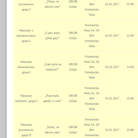
„Wiem, że
OROB
żywieniowe-
804
16.02.2017
10:00
zdrowo jem”
Grójec
grupa I
Stromiecka
Wola
Stromiecka
Warsztaty o
Wola 34, 26-
„Czary mary,
OROB
niemarnowaniu-
804
16.02.2017
12:00
pełne gary”
Grójec
grupa I
Stromiecka
Wola
Stromiecka
Warsztaty
Wola 34, 26-
„Całe życie na
OROB
ekonomiczne-
804
16.02.2017
14:00
kredycie?”
Grójec
grupa I
Stromiecka
Wola
Stromiecka
Wola 34, 26-
Warsztaty
„Para buch,
OROB
804
16.02.2017
16:00
kulinarne- grupa I
garnki w ruch”
Grójec
Stromiecka
Wola
Stromiecka
Warsztaty
Wola 34, 26-
„Wiem, że
OROB
żywieniowe-
804
16.02.2017
10:00
zdrowo jem”
Grójec
grupa II
Stromiecka