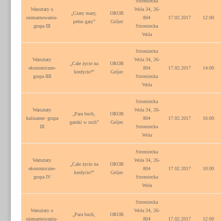
Stromiecka
Warsztaty o
Wola 34, 26-
„Czary mary,
OROB
niemarnowaniu-
804
17.02.2017
12:00
pełne gary”
Grójec
grupa III
Stromiecka
Wola
Stromiecka
Warsztaty
Wola 34, 26-
„Całe życie na
OROB
ekonomiczne-
804
17.02.2017
14:00
kredycie?”
Grójec
grupa IIII
Stromiecka
Wola
Stromiecka
Warsztaty
Wola 34, 26-
„Para buch,
OROB
kulinarne- grupa
804
17.02.2017
16:00
garnki w ruch”
Grójec
III
Stromiecka
Wola
Stromiecka
Warsztaty
Wola 34, 26-
„Całe życie na
OROB
ekonomiczne-
804
17.02.2017
10:00
kredycie?”
Grójec
grupa IV
Stromiecka
Wola
Stromiecka
Warsztaty o
Wola 34, 26-
„Para buch,
OROB
niemarnowaniu-
804
17.02.2017
12:00