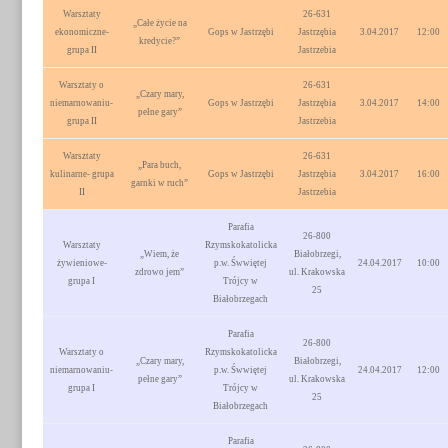
Warsztaty
26-631
„Całe życie na
ekonomiczne-
Gops w Jastrzębi
Jastrzębia
3.04.2017
12:00
kredycie?”
grupa II
Jastrzebia
Warsztaty o
26-631
„Czary mary,
niemarnowaniu-
Gops w Jastrzębi
Jastrzębia
3.04.2017
14:00
pełne gary”
grupa II
Jastrzebia
Warsztaty
26-631
„Para buch,
kulinarne- grupa
Gops w Jastrzębi
Jastrzębia
3.04.2017
16:00
garnki w ruch”
II
Jastrzebia
Parafia
26-800
Warsztaty
Rzymskokatolicka
„Wiem, że
Białobrzegi,
żywieniowe-
p.w. Śwwiętej
24.04.2017
10:00
zdrowo jem”
ul. Krakowska
grupa I
Trójcy w
25
Białobrzegach
Parafia
26-800
Warsztaty o
Rzymskokatolicka
„Czary mary,
Białobrzegi,
niemarnowaniu-
p.w. Śwwiętej
24.04.2017
12:00
pełne gary”
ul. Krakowska
grupa I
Trójcy w
25
Białobrzegach
Parafia