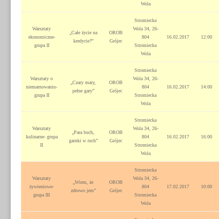
Wola
Stromiecka
Warsztaty
Wola 34, 26-
„Całe życie na
OROB
ekonomiczne-
804
16.02.2017
12:00
kredycie?”
Grójec
grupa II
Stromiecka
Wola
Stromiecka
Warsztaty o
Wola 34, 26-
„Czary mary,
OROB
niemarnowaniu-
804
16.02.2017
14:00
pełne gary”
Grójec
grupa II
Stromiecka
Wola
Stromiecka
Warsztaty
Wola 34, 26-
„Para buch,
OROB
kulinarne- grupa
804
16.02.2017
16:00
garnki w ruch”
Grójec
II
Stromiecka
Wola
Stromiecka
Warsztaty
Wola 34, 26-
„Wiem, że
OROB
żywieniowe-
804
17.02.2017
10:00
zdrowo jem”
Grójec
grupa III
Stromiecka
Wola