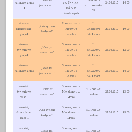
„Para buch,
Białobrzegi,
kulinarne- grupa
p.w. Śwwiętej
24.04.2017
14:00
garnki w ruch”
ul. Krakowska
II
Trójcy w
25
Białobrzegach
Warsztaty
Stowarzyszenie
Ul.
„Całe życie na
ekonomiczne-
Inicjatywa
Bluszczowa
25.04.2017
10:00
kredycie?”
grupa I
Lokalna
4/8, Radom
Warsztaty
Stowarzyszenie
Ul.
„Wiem, że
żywieniowe-
Inicjatywa
Bluszczowa
25.04.2017
12:00
zdrowo jem”
grupa I
Lokalna
4/8, Radom
Warsztaty
Stowarzyszenie
Ul.
„Para buch,
kulinarne- grupa
Inicjatywa
Bluszczowa
25.04.2017
14:00
garnki w ruch”
I
Lokalna
4/8, Radom
Warsztaty
Stowarzyszenie
„Wiem, że
ul. Mroza 7/9,
żywieniowe-
Mieszkańców z
25.04.2017
13:00
zdrowo jem”
Radom
grupa II
Mroza
Warsztaty
Stowarzyszenie
„Całe życie na
ul. Mroza 7/9,
ekonomiczne-
Mieszkańców z
25.04.2017
15:00
kredycie?”
Radom
grupa II
Mroza
Warsztaty
Stowarzyszenie
„Para buch,
ul. Mroza 7/9,