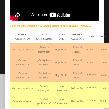
Harmonogram warsztatów w ramach działań towarzyszących – Maj 2017
RODZAJ
TYTUŁ
NAZWA
MIEJSCE
DATA
GODZ.
WARSZTATÓW
WARSZTATÓW
OPL
WARSZTATU
„Wiem, że
Ul. Leśna 8,
Warsztaty żywieniowe
Mops Pionki
8.05.2017
10:00
zdrowo jem”
Pionki
Warsztaty
„Całe życie na
Ul. Leśna 8,
Mops Pionki
8.05.2017
12:00
ekonomiczne
kredycie?”
Pionki
Warsztaty
„Całe życie na
Ul. Leśna 8,
Mops Pionki
8.05.2017
14:00
ekonomiczne
kredycie?”
Pionki
„Wiem, że
Gops
Warsztaty żywieniowe
Oleksów 60a
9.05.2017
11:00
zdrowo jem”
Gniewoszów
„Para buch,
Gops
Warsztaty kulinarne
Oleksów 60a
9.05.2017
13:00
garnki w ruch”
Gniewoszów