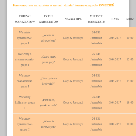
Harmonogram warsztatów w ramach działań towarzyszących- KWIECIEŃ
RODZAJ
TYTUŁ
MIEJSCE
NAZWA OPL
DATA
GODZ.
WARSZTATÓW
WARSZTATÓW
WARSZTATU
Warsztaty
26-631
„Wiem, że
żywieniowe-
Gops w Jastrzębi
Jastrzębia
3.04.2017
10:00
zdrowo jem”
grupa I
Jastrzebia
Warsztaty o
26-631
„Czary mary,
niemarnowaniu-
Gops w Jastrzębi
Jastrzębia
3.04.2017
12:00
pełne gary”
grupa I
Jastrzebia
Warsztaty
26-631
„Całe życie na
ekonomiczne-
Gops w Jastrzębi
Jastrzębia
3.04.2017
14:00
kredycie?”
grupa I
Jastrzebia
Warsztaty
26-631
„Para buch,
kulinarne- grupa
Gops w Jastrzębi
Jastrzębia
3.04.2017
16:00
garnki w ruch”
I
Jastrzebia
Warsztaty
26-631
„Wiem, że
żywieniowe-
Gops w Jastrzębi
Jastrzębia
3.04.2017
10:00
zdrowo jem”
grupa II
Jastrzebia