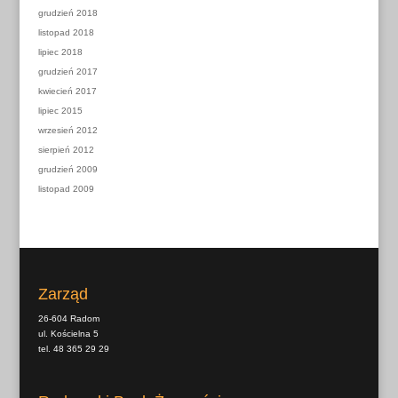
grudzień 2018
listopad 2018
lipiec 2018
grudzień 2017
kwiecień 2017
lipiec 2015
wrzesień 2012
sierpień 2012
grudzień 2009
listopad 2009
Zarząd
26-604 Radom
ul. Kościelna 5
tel. 48 365 29 29