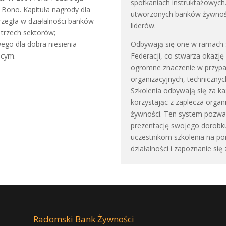
spotkaniach instruktażowyc
Bono. Kapituła nagrody dla
utworzonych banków żywności
trzegła w działalności banków
liderów.
 trzech sektorów;
ego dla dobra niesienia
Odbywają się one w ramach 
ącym.
Federacji, co stwarza okazj
ogromne znaczenie w przypa
organizacyjnych, technicznyc
Szkolenia odbywają się za k
korzystając z zaplecza orga
żywności. Ten system pozw
prezentację swojego dorobku
uczestnikom szkolenia na 
działalności i zapoznanie si
Radomski Bank Żywności