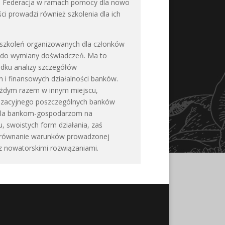
h. Federacja w ramach pomocy dla nowo
 prowadzi również szkolenia dla ich
szkoleń organizowanych dla członków
ę do wymiany doświadczeń. Ma to
dku analizy szczegółów
h i finansowych działalności banków.
ażdym razem w innym miejscu,
nizacyjnego poszczególnych banków
ala bankom-gospodarzom na
, swoistych form działania, zaś
porównanie warunków prowadzonej
ę z nowatorskimi rozwiązaniami.