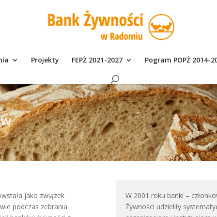
nia
Projekty
FEPŻ 2021-2027
Pogram POPŻ 2014-2
ów
wstała jako związek
W 2001 roku banki – członko
wie podczas zebrania
Żywności udzieliły systema