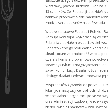
założycielskiego z udziałem przedstawic
Warszawy, Jawora, Krakowa i Konina. Ob
13 członków. Cel Federacji jest zbieżny
banków: przeciwdziałanie marnotrawst
zmniejszanie obszarów niedożywienia.
Władze statutowe Federacji Polskich B
Komisja Rewizyjna wybierane są co czte
Zebrania z udziałem przedstawicieli wsz
Ponadto każdego roku Walne Zebranie 
absolutorium za działalność w roku po
działają komisje problemowe powoływa
spraw dystrybucji i magazynowania, do
spraw komunikacji. Działalnością Federa
obsługę działań Federacji zapewnia jej s
Misja banków żywności od początku uz
lokalnych i instytucji centralnych. Ich dz
współdziałania organizacji pozarządo
oraz administracji rządowej w rozwiąz
niedożywienia i marnotrawstwa żywnośc