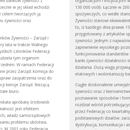
ieli banków żywności z
organizacjom i instytucjom
ecnie w jej skład wchodzi
130 000 osób. Łącznie w 2001
 z celem tworzących ją
spożywczych, co wedle stan
wu żywności oraz
Żywności stanowi ekwiwalent
to, iż każdego dnia prawie 1
przygotowany z artykułów s
anków Żywności – Zarząd i
żywności. Jednym z najważnie
ry lata w trakcie Walnego
zapewnienie wysokiego pozi
ystkich członków Federacji.
funkcjonowania standardów 
udziela tym organom
banki żywności działalności 
przednim. W ramach Federacji
działania. Dużą wagę przywi
ne przez Zarząd: komisja do
etatowych i wolontariuszy b
 spraw zaopatrzenia oraz do
cji kieruje Zarząd. Bieżącą
Ciągłe doskonalenie umiejęt
tałe biuro.
żywności oraz z kierownict
poznawanie sposobów i form 
yskała aprobatę środowisk
rozdział wśród potrzebujący
iałalność jest efektem
przez Federację co kwartalnyc
wych, władz samorządowych
podstawowych działów: zarzą
ywaniu problemu ubóstwa,
dystrybucja, komunikacja i a
i. W 2001 roku Federacja