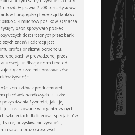
 wspierając tym samym żywnością około
 r. rozdały prawie 2 700 ton artykułów
dardów Europejskiej Federacji Banków
 blisko 5,4 milionów posiłków. Oznacza
5 tysięcy osób spożywało posiłek
pożywczych dostarczonych przez bank
jszych zadań Federacji jest
omu profesjonalizmu personelu,
europejskich w prowadzonej przez
statutowej, unifikacja norm i metod
ązuje się do szkolenia pracowników
anków żywności.
ności kontaktów z producentami
wem placówek handlowych, a także
pozyskiwania żywności, jak i jej
ch jest realizowane w organizowanych
h szkoleniach dla liderów i specjalistów
dzanie, pozyskiwanie żywności,
dministracja oraz okresowych