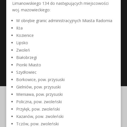
Limanowskiego 134 do następujących miejscowości
woj. mazowieckiego:
W obrębie granic administracyjnych Miasta Radomia
Iłża
Kozienice
Lipsko
Zwoleń
Białobrzegi
Pionki Miasto
Szydłowiec
Borkowice, pow. przysuski
Gielniów, pow. przysuski
Wieniawa, pow. przysuski
Policzna, pow. zwoleński
Przyłęk, pow. zwoleński
Kazanów, pow. zwoleński
Tczów, pow. zwoleński