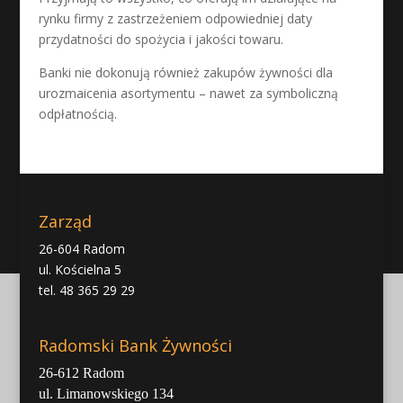
rynku firmy z zastrzeżeniem odpowiedniej daty
przydatności do spożycia i jakości towaru.
Banki nie dokonują również zakupów żywności dla
urozmaicenia asortymentu – nawet za symboliczną
odpłatnością.
Zarząd
26-604 Radom
ul. Kościelna 5
tel. 48 365 29 29
Radomski Bank Żywności
26-612 Radom
ul. Limanowskiego 134