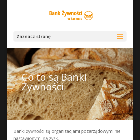
Zaznacz stronę
Co to są Banki
Żywności
Banki żywności są organizacjami pozarządowymi nie
nastawionymi na zysk.