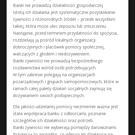
Banki nie prowadzą działalności gospodarczej.
Istotą ich działania jest systematyczne pozyskiwanie
żywności z różnorodnych źródeł – przede wszystkim
takiej, która może ulec zepsuciu lub zniszczeniu.
Następnie, przed terminem przydatności do spożycia,
rozdzielają ją pośród lokalnych organizacji
dobroczynnych i placówek pomocy społecznej,
walczących z głodem i niedożywieniem.
Banki żywności nie prowadzą bezpośredniego
rozdawnictwa wśród osób potrzebujących.
W tym zakresie polegają na organizacjach
pozarządowych i grupach samopomocowych, które w
ramach całej palety działań socjalnych zajmują się
dożywianiem swoich podopiecznych.
Dla jakości udzielanej pomocy niezmiernie ważna jest
stała współpraca banku z odbiorcami, poznanie
szczegółów ich działalności oraz potrzeb.
Banki żywności nie wybierają pomiędzy darowiznami.
Przyjmują to wszystko, co oferują im działające na