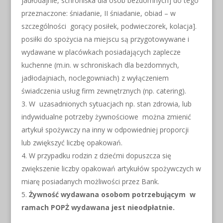
jadłodajnie, schroniska dla osób bezdomnych] do tego
przeznaczone: śniadanie, II śniadanie, obiad – w
szczególności gorący posiłek, podwieczorek, kolacja].
posiłki do spożycia na miejscu są przygotowywane i
wydawane w placówkach posiadających zaplecze
kuchenne (m.in. w schroniskach dla bezdomnych,
jadłodajniach, noclegowniach) z wyłączeniem
świadczenia usług firm zewnętrznych (np. catering).
W uzasadnionych sytuacjach np. stan zdrowia, lub
indywidualne potrzeby żywnościowe można zmienić
artykuł spożywczy na inny w odpowiedniej proporcji
lub zwiększyć liczbę opakowań.
W przypadku rodzin z dziećmi dopuszcza się
zwiększenie liczby opakowań artykułów spożywczych w
miarę posiadanych możliwości przez Bank.
Żywność wydawana osobom potrzebującym w
ramach POPŻ wydawana jest nieodpłatnie.