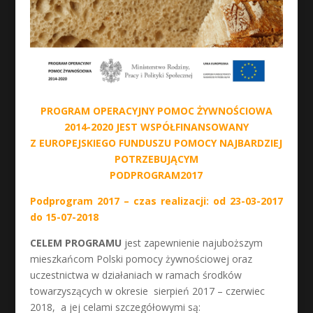
PROGRAM OPERACYJNY POMOC ŻYWNOŚCIOWA
2014-2020
JEST WSPÓŁFINANSOWANY
Z
EUROPEJSKIEGO FUNDUSZU POMOCY NAJBARDZIEJ
POTRZEBUJĄCYM
PODPROGRAM2017
Podprogram 2017 – czas realizacji: od 23-03-2017
do 15-07-2018
CELEM PROGRAMU
jest zapewnienie najuboższym
mieszkańcom Polski pomocy żywnościowej oraz
uczestnictwa w działaniach w ramach środków
towarzyszących w okresie sierpień 2017 – czerwiec
2018, a jej celami szczegółowymi są: