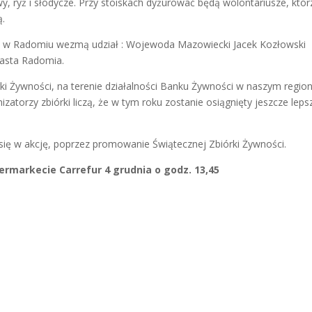
, ryż i słodycze. Przy stoiskach dyżurować będą wolontariusze, któr
ą.
ci w Radomiu wezmą udział : Wojewoda Mazowiecki Jacek Kozłowski
iasta Radomia.
i Żywności, na terenie działalności Banku Żywności w naszym region
izatorzy zbiórki liczą, że w tym roku zostanie osiągnięty jeszcze leps
ię w akcję, poprzez promowanie Świątecznej Zbiórki Żywności.
ermarkecie Carrefur 4 grudnia o godz. 13,45